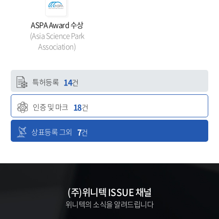
ASPA Award 수상
(Asia Science Park
Association)
14
특허등록
건
18
인증 및 마크
건
7
상표등록 그외
건
(주)위니텍 ISSUE 채널
위니텍의 소식을 알려드립니다