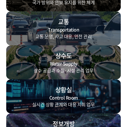
국가 방위와 안보 유지를 위한 체계
교통
Transportation
교통 운영, 사고 대응, 안전 관리
상수도
Water Supply
상수 공급과 수질·시설 관리 업무
상황실
Control Room
실시간 상황 관제와 대응 지휘 업무
정보개방