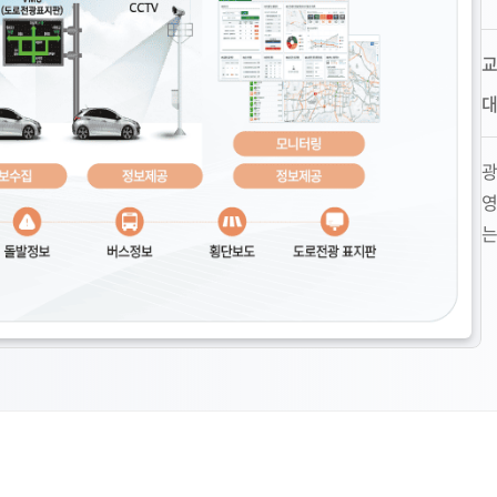
대
광
영
는